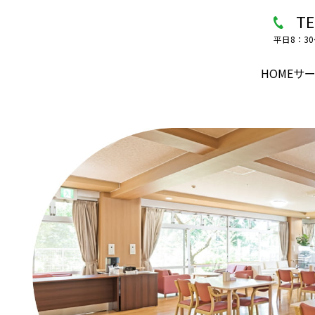
TE
平日8：3
HOME
サ